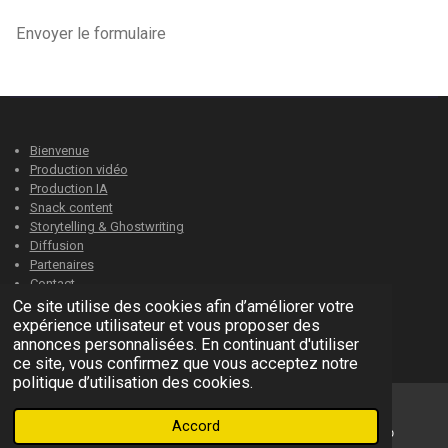
Envoyer le formulaire
Bienvenue
Production vidéo
Production IA
Snack content
Storytelling & Ghostwriting
Diffusion
Partenaires
Contact
Direction artistique
Ce site utilise des cookies afin d’améliorer votre
expérience utilisateur et vous proposer des
© 2022 Story-prod.com
annonces personnalisées. En continuant d'utiliser
Propulsé par
Webador
ce site, vous confirmez que vous acceptez notre
politique d’utilisation des cookies.
Accord
E-mail
Téléphone
WhatsApp